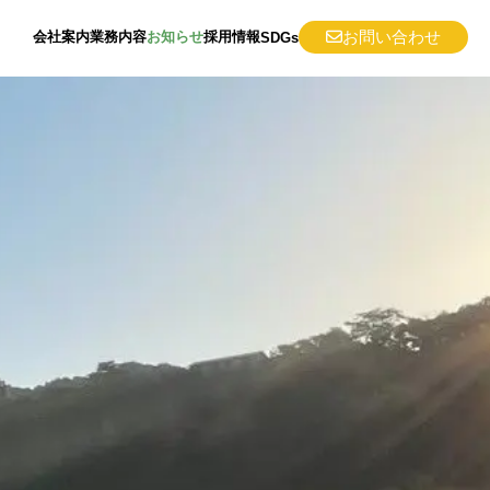
会社案内
業務内容
お知らせ
採用情報
お問い合わせ
SDGs
環境アセスメント
CO2削減
アスベスト
解体調査
大気質・排ガス・悪臭
作業環境測定
廃棄物関連