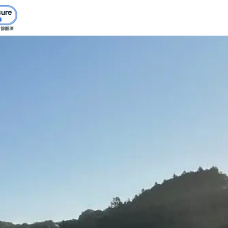
ダイオキシン類
SDGs宣言
水質・土壌
騒音・振動
その他